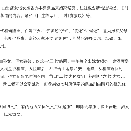
”，由出嫁女偕女婿备办丰盛祭品来娘家祭奠，往往也要请僧道诵经。旧时
孝道的内容。诸如《目连救母》、《打虎救度》等。
当隆重。在漳平要举行“填还”仪式。“填还”即“偿还”，意为报答父母
，长则七昼夜。富裕人家还要设“巡库”，即焚化许多灵厝、纸钱、纸
用。
由孙女、侄女致祭，仪式与“三七”略同。中午每个出嫁女须办一桌酒席宴
入祠堂或祖庙。入祖庙后，举行告土地祭和安土地祭。从祖庙返回时，
旬、孙女旬各地时间不同，莆田“二七”为孙女旬，福州则“六七”为女儿
品，新亡者可以全部独得，而孝男做七时所供奉的祭品则由阴间的祖先优
略同“头七”。有的地方又称“七七”为“起服”，即除去孝服，换上吉服。妇女
，以示悼念。