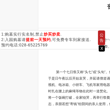
1:购墓实行实名制,禁止
炒买炒卖
.
公
2:入园购墓请
提前一天预约
,可免费专车到家接送.
在做七时，以第一、三、五、七个“七
告
预约电话:
028-65225769
七”或只做第一、三、五、七四个七日祭
x
第一个七日祭又称“头七”或“头旬”。
于是日午夜以后开始哀哭，并延请僧道诵
视机、电冰箱、小轿车、飞机等家用电器
时扎在腰上的麻绳等物在此时一道焚化。在
将一个饭碗打破，全家恸哭，再举行祭奠
志，亲朋若想“寄钱”给阴间的亲人使用