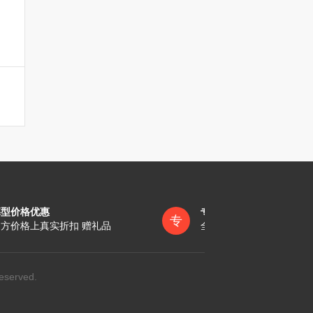
墓型价格优惠
专员一对一服务
专
方价格上真实折扣 赠礼品
全称陪同办理各项手续
eserved.