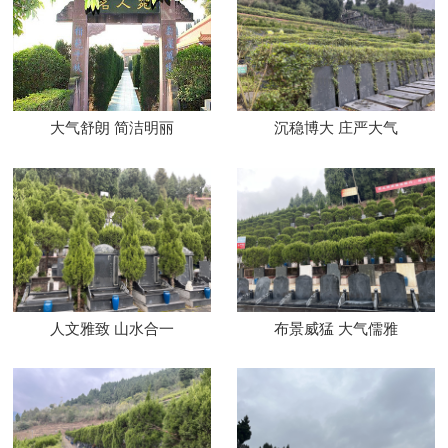
大气舒朗 简洁明丽
沉稳博大 庄严大气
人文雅致 山水合一
布景威猛 大气儒雅