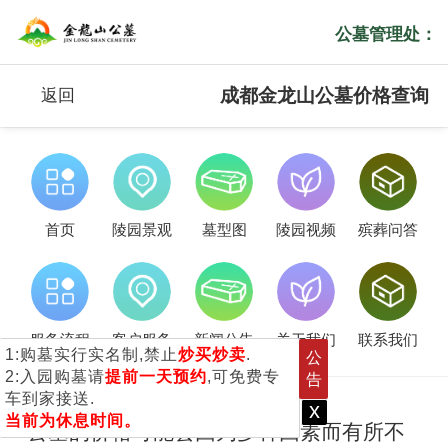
公墓管理处：
成都金龙山公墓价格查询
返回
首页
陵园景观
墓型图
陵园视频
殡葬问答
服务流程
客户服务
新闻公告
关于我们
联系我们
1:购墓实行实名制,禁止
炒买炒卖
.
公
2:入园购墓请
提前一天预约
,可免费专
告
车到家接送.
x
当前为休息时间。
公墓的价格可能会因为多种因素而有所不