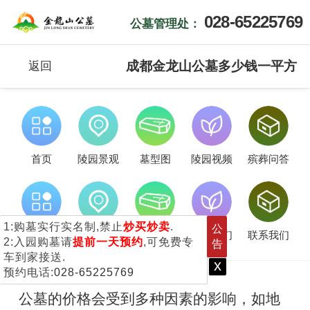
028-65225769
公墓管理处：
成都金龙山公墓多少钱一平方
返回
首页
陵园景观
墓型图
陵园视频
殡葬问答
1:购墓实行实名制,禁止
炒买炒卖
.
公
服务流程
客户服务
新闻公告
关于我们
联系我们
2:入园购墓请
提前一天预约
,可免费专
告
车到家接送.
x
预约电话:
028-65225769
公墓的价格会受到多种因素的影响，如地